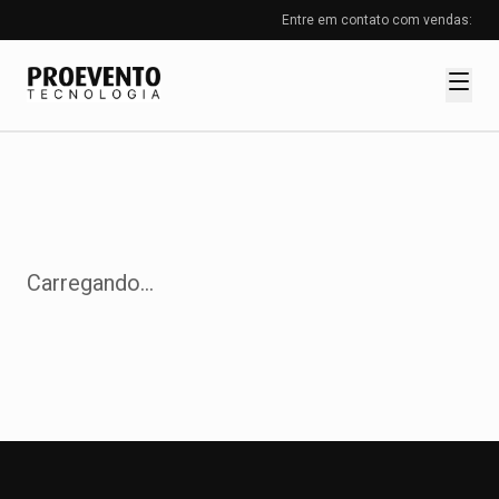
Entre em contato com vendas:
Como funciona
Inscrições
Credenciamento
Carregando...
Certificado
Catraca
Cases
Serviços
Blog