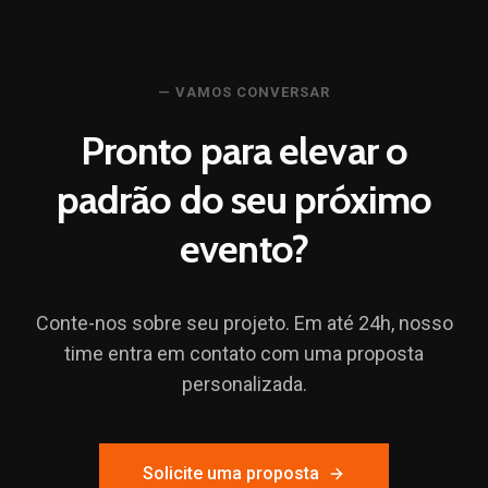
Quem somos
Contato
— VAMOS CONVERSAR
Pronto para elevar o
Crie seu evento
padrão do seu próximo
evento?
Conte-nos sobre seu projeto. Em até 24h, nosso
time entra em contato com uma proposta
personalizada.
Solicite uma proposta