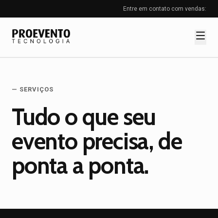
Entre em contato com vendas:
Como funciona
— SERVIÇOS
Inscrições
Tudo o que seu
Credenciamento
evento precisa, de
Certificado
Catraca
ponta a ponta.
Cases
Serviços
Blog